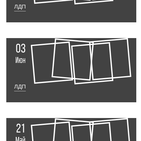
ЛДП
03
Июн
ЛДП
21
Май