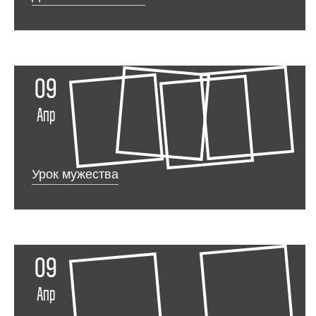
09
Апр
Урок мужества
09
Апр