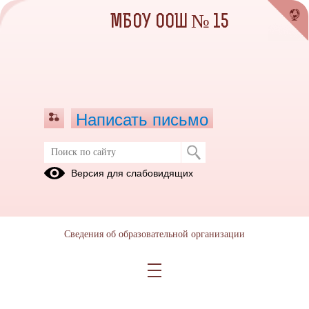
МБОУ ООШ № 15
Написать письмо
Совет Родителей
Версия для слабовидящих
Сведения об образовательной организации
Положение_о_Совете_Родителей.pdf
(скачать)
(посмотреть)
План-работы-Совета-родителей.pdf
(скачать)
(посмотреть)