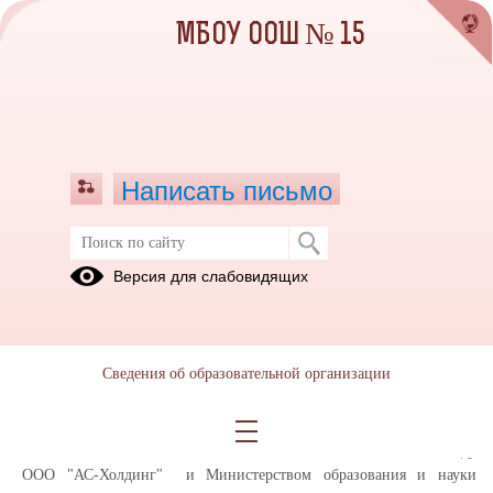
МБОУ ООШ № 15
Написать письмо
Анкета для опроса получателей
Версия для слабовидящих
услуг о качестве условий оказания
услуг организациями образования.
30.10.2020
Сведения об образовательной организации
Уважаемые родители!
В соответствии с Государственным контрактом
№0102200001620001519 от 22 июня 2020 г., заключенным между
ООО "АС-Холдинг" и Министерством образования и науки